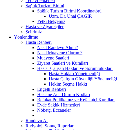
Tedavi Paketleri
Sağlık Turizm Birimi
Sağlık Turizm Birimi Koordinatörü
Uzm. Dr. Ünal ÇAĞIR
Yetki Belgemiz
Hasta ve Ziyaretçiler
Şehrimiz
Yönlendirme
Hasta Rehberi
Nasıl Randevu Alınır?
Nasıl Muayene Olurum?
Muayene Saatleri
Ziyaret Saatleri ve Kuralları
Hasta -Çalışan Hakları ve Sorumlulukları
Hasta Hakları Yönetmenliği
Hasta Çalışan Güvenliği Yönetmeliği
Hekim Seçme Hakkı
Engelli Rehberi
Hastane Acil Durum Kodları
Refakat Politikamız ve Refakatçi Kuralları
Evde Sağlık Hizmetleri
Nöbetçi Eczaneler
Randevu Al
Radyoloji Sonuç Raporları