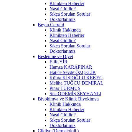
Klinikten Haberler
Nasıl Gidilir ?
Sıkça Sorulan Sorular
Doktorlarımız
Beyin Cerrahi
Klinik Hakkında
Klinikten Haberler
Nasıl Gidilir ?
Sıkça Sorulan Sorular
Doktorlarımız
Beslenme ve Diyet
Elife YİR
Hamza KARAPINAR
Hatice Sevde ÖZÇELİK
Kübra KİŞİOĞLU KEKEÇ
Meliha TUĞCU DEMİRAL
Pınar TURMUŞ
Sıla ÖDEMİŞ SEYHANLI
Biyokimya ve Klinik Biyokimya
Klinik Hakkında
Klinikten Haberler
Nasıl Gidilir ?
Sıkça Sorulan Sorular
Doktorlarımız
Cildiye (Dermatoloji )