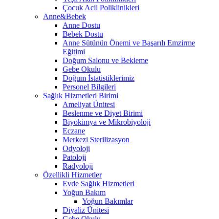
Çocuk Acil Poliklinikleri
Anne&Bebek
Anne Dostu
Bebek Dostu
Anne Sütünün Önemi ve Başarılı Emzirme
Eğitimi
Doğum Salonu ve Bekleme
Gebe Okulu
Doğum İstatistiklerimiz
Personel Bilgileri
Sağlık Hizmetleri Birimi
Ameliyat Ünitesi
Beslenme ve Diyet Birimi
Biyokimya ve Mikrobiyoloji
Eczane
Merkezi Sterilizasyon
Odyoloji
Patoloji
Radyoloji
Özellikli Hizmetler
Evde Sağlık Hizmetleri
Yoğun Bakım
Yoğun Bakımlar
Diyaliz Ünitesi
Gebe Okulu