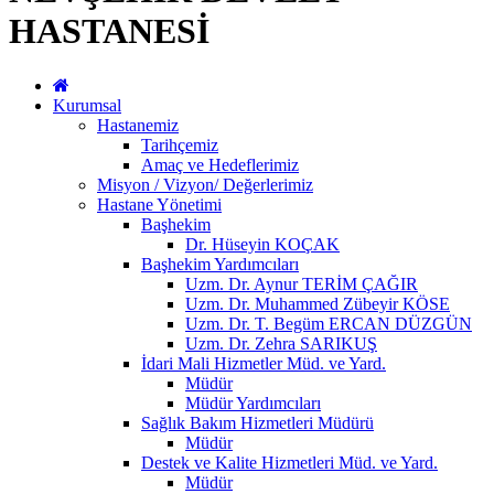
HASTANESİ
Kurumsal
Hastanemiz
Tarihçemiz
Amaç ve Hedeflerimiz
Misyon / Vizyon/ Değerlerimiz
Hastane Yönetimi
Başhekim
Dr. Hüseyin KOÇAK
Başhekim Yardımcıları
Uzm. Dr. Aynur TERİM ÇAĞIR
Uzm. Dr. Muhammed Zübeyir KÖSE
Uzm. Dr. T. Begüm ERCAN DÜZGÜN
Uzm. Dr. Zehra SARIKUŞ
İdari Mali Hizmetler Müd. ve Yard.
Müdür
Müdür Yardımcıları
Sağlık Bakım Hizmetleri Müdürü
Müdür
Destek ve Kalite Hizmetleri Müd. ve Yard.
Müdür