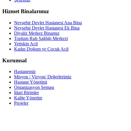
Hizmet Binalarımız
Nevşehir Devlet Hastanesi Ana Bina
Nevşehir Devlet Hastanesi Ek Bina
Diyaliz Merkez Binamız
Toplum Ruh Sağlığı Merkezi
Yetişkin Acil
Kadın Doğum ve Çocuk Acil
Kurumsal
Hastanemiz
Misyon / Vizyon/ Değerlerimiz
Hastane Yönetimi
Organizasyon Şeması
İdari Birimler
Kalite Yönetim
Projeler