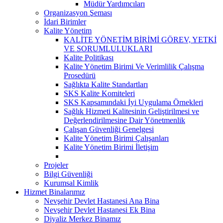
Müdür Yardımcıları
Organizasyon Şeması
İdari Birimler
Kalite Yönetim
KALİTE YÖNETİM BİRİMİ GÖREV, YETKİ
VE SORUMLULUKLARI
Kalite Politikası
Kalite Yönetim Birimi Ve Verimlilik Çalışma
Prosedürü
Sağlıkta Kalite Standartları
SKS Kalite Komiteleri
SKS Kapsamındaki İyi Uygulama Örnekleri
Sağlık Hizmeti Kalitesinin Geliştirilmesi ve
Değerlendirilmesine Dair Yönetmenlik
Çalışan Güvenliği Genelgesi
Kalite Yönetim Birimi Çalışanları
Kalite Yönetim Birimi İletişim
Projeler
Bilgi Güvenliği
Kurumsal Kimlik
Hizmet Binalarımız
Nevşehir Devlet Hastanesi Ana Bina
Nevşehir Devlet Hastanesi Ek Bina
Diyaliz Merkez Binamız