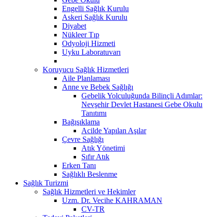
Engelli Sağlık Kurulu
Askeri Sağlık Kurulu
Diyabet
Nükleer Tıp
Odyoloji Hizmeti
Uyku Laboratuvarı
Koruyucu Sağlık Hizmetleri
Aile Planlaması
Anne ve Bebek Sağlığı
Gebelik Yolculuğunda Bilinçli Adımlar:
Nevşehir Devlet Hastanesi Gebe Okulu
Tanıtımı
Bağışıklama
Acilde Yapılan Aşılar
Çevre Sağlığı
Atık Yönetimi
Sıfır Atık
Erken Tanı
Sağlıklı Beslenme
Sağlık Turizmi
Sağlık Hizmetleri ve Hekimler
Uzm. Dr. Vecihe KAHRAMAN
CV-TR