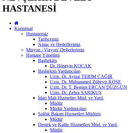
HASTANESİ
Kurumsal
Hastanemiz
Tarihçemiz
Amaç ve Hedeflerimiz
Misyon / Vizyon/ Değerlerimiz
Hastane Yönetimi
Başhekim
Dr. Hüseyin KOÇAK
Başhekim Yardımcıları
Uzm. Dr. Aynur TERİM ÇAĞIR
Uzm. Dr. Muhammed Zübeyir KÖSE
Uzm. Dr. T. Begüm ERCAN DÜZGÜN
Uzm. Dr. Zehra SARIKUŞ
İdari Mali Hizmetler Müd. ve Yard.
Müdür
Müdür Yardımcıları
Sağlık Bakım Hizmetleri Müdürü
Müdür
Destek ve Kalite Hizmetleri Müd. ve Yard.
Müdür