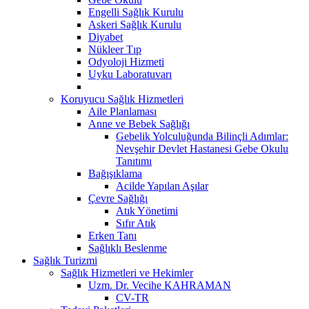
Engelli Sağlık Kurulu
Askeri Sağlık Kurulu
Diyabet
Nükleer Tıp
Odyoloji Hizmeti
Uyku Laboratuvarı
Koruyucu Sağlık Hizmetleri
Aile Planlaması
Anne ve Bebek Sağlığı
Gebelik Yolculuğunda Bilinçli Adımlar:
Nevşehir Devlet Hastanesi Gebe Okulu
Tanıtımı
Bağışıklama
Acilde Yapılan Aşılar
Çevre Sağlığı
Atık Yönetimi
Sıfır Atık
Erken Tanı
Sağlıklı Beslenme
Sağlık Turizmi
Sağlık Hizmetleri ve Hekimler
Uzm. Dr. Vecihe KAHRAMAN
CV-TR