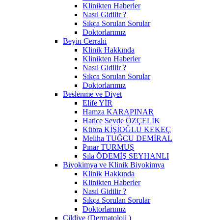
Klinikten Haberler
Nasıl Gidilir ?
Sıkça Sorulan Sorular
Doktorlarımız
Beyin Cerrahi
Klinik Hakkında
Klinikten Haberler
Nasıl Gidilir ?
Sıkça Sorulan Sorular
Doktorlarımız
Beslenme ve Diyet
Elife YİR
Hamza KARAPINAR
Hatice Sevde ÖZÇELİK
Kübra KİŞİOĞLU KEKEÇ
Meliha TUĞCU DEMİRAL
Pınar TURMUŞ
Sıla ÖDEMİŞ SEYHANLI
Biyokimya ve Klinik Biyokimya
Klinik Hakkında
Klinikten Haberler
Nasıl Gidilir ?
Sıkça Sorulan Sorular
Doktorlarımız
Cildiye (Dermatoloji )