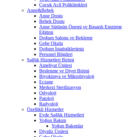
Çocuk Acil Poliklinikleri
Anne&Bebek
Anne Dostu
Bebek Dostu
Anne Sütünün Önemi ve Başarılı Emzirme
Eğitimi
Doğum Salonu ve Bekleme
Gebe Okulu
Doğum İstatistiklerimiz
Personel Bilgileri
Sağlık Hizmetleri Birimi
Ameliyat Ünitesi
Beslenme ve Diyet Birimi
Biyokimya ve Mikrobiyoloji
Eczane
Merkezi Sterilizasyon
Odyoloji
Patoloji
Radyoloji
Özellikli Hizmetler
Evde Sağlık Hizmetleri
Yoğun Bakım
Yoğun Bakımlar
Diyaliz Ünitesi
Gebe Okulu