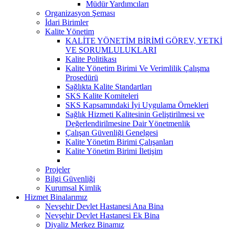
Müdür Yardımcıları
Organizasyon Şeması
İdari Birimler
Kalite Yönetim
KALİTE YÖNETİM BİRİMİ GÖREV, YETKİ
VE SORUMLULUKLARI
Kalite Politikası
Kalite Yönetim Birimi Ve Verimlilik Çalışma
Prosedürü
Sağlıkta Kalite Standartları
SKS Kalite Komiteleri
SKS Kapsamındaki İyi Uygulama Örnekleri
Sağlık Hizmeti Kalitesinin Geliştirilmesi ve
Değerlendirilmesine Dair Yönetmenlik
Çalışan Güvenliği Genelgesi
Kalite Yönetim Birimi Çalışanları
Kalite Yönetim Birimi İletişim
Projeler
Bilgi Güvenliği
Kurumsal Kimlik
Hizmet Binalarımız
Nevşehir Devlet Hastanesi Ana Bina
Nevşehir Devlet Hastanesi Ek Bina
Diyaliz Merkez Binamız