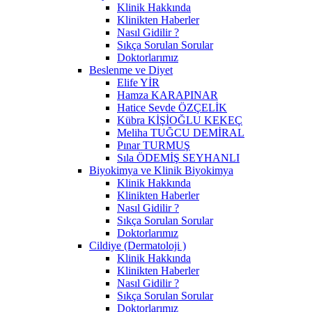
Klinik Hakkında
Klinikten Haberler
Nasıl Gidilir ?
Sıkça Sorulan Sorular
Doktorlarımız
Beslenme ve Diyet
Elife YİR
Hamza KARAPINAR
Hatice Sevde ÖZÇELİK
Kübra KİŞİOĞLU KEKEÇ
Meliha TUĞCU DEMİRAL
Pınar TURMUŞ
Sıla ÖDEMİŞ SEYHANLI
Biyokimya ve Klinik Biyokimya
Klinik Hakkında
Klinikten Haberler
Nasıl Gidilir ?
Sıkça Sorulan Sorular
Doktorlarımız
Cildiye (Dermatoloji )
Klinik Hakkında
Klinikten Haberler
Nasıl Gidilir ?
Sıkça Sorulan Sorular
Doktorlarımız