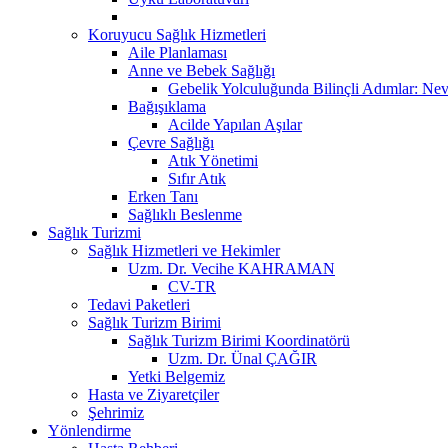
Koruyucu Sağlık Hizmetleri
Aile Planlaması
Anne ve Bebek Sağlığı
Gebelik Yolculuğunda Bilinçli Adımlar: Nev
Bağışıklama
Acilde Yapılan Aşılar
Çevre Sağlığı
Atık Yönetimi
Sıfır Atık
Erken Tanı
Sağlıklı Beslenme
Sağlık Turizmi
Sağlık Hizmetleri ve Hekimler
Uzm. Dr. Vecihe KAHRAMAN
CV-TR
Tedavi Paketleri
Sağlık Turizm Birimi
Sağlık Turizm Birimi Koordinatörü
Uzm. Dr. Ünal ÇAĞIR
Yetki Belgemiz
Hasta ve Ziyaretçiler
Şehrimiz
Yönlendirme