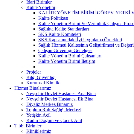
İdari Birimler
Kalite Yönetim
KALİTE YÖNETİM BİRİMİ GÖREV, YETKİ
Kalite Politikası
Kalite Yönetim Birimi Ve Verimlilik Çalışma Pros
Sağlıkta Kalite Standartları
SKS Kalite Komiteleri
SKS Kapsamındaki İyi Uygulama Örnekleri
Sağlık Hizmeti Kalitesinin Geliştirilmesi ve Değe
Çalışan Güvenliği Genelgesi
Kalite Yönetim Birimi Çalışanları
Kalite Yönetim Birimi İletişim
Projeler
Bilgi Güvenliği
Kurumsal Kimlik
Hizmet Binalarımız
Nevşehir Devlet Hastanesi Ana Bina
Nevşehir Devlet Hastanesi Ek Bina
Diyaliz Merkez Binamız
Toplum Ruh Sağlığı Merkezi
Yetişkin Acil
Kadın Doğum ve Çocuk Acil
Tıbbi Birimler
Kliniklerimiz