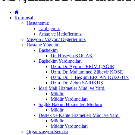
Kurumsal
Hastanemiz
Tarihçemiz
Amaç ve Hedeflerimiz
Misyon / Vizyon/ Değerlerimiz
Hastane Yönetimi
Başhekim
Dr. Hüseyin KOÇAK
Başhekim Yardımcıları
Uzm. Dr. Aynur TERİM ÇAĞIR
Uzm. Dr. Muhammed Zübeyir KÖSE
Uzm. Dr. T. Begüm ERCAN DÜZGÜN
Uzm. Dr. Zehra SARIKUŞ
İdari Mali Hizmetler Müd. ve Yard.
Müdür
Müdür Yardımcıları
Sağlık Bakım Hizmetleri Müdürü
Müdür
Destek ve Kalite Hizmetleri Müd. ve Yard.
Müdür
Müdür Yardımcıları
Organizasyon Şeması