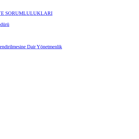
 VE SORUMLULUKLARI
edürü
rlendirilmesine Dair Yönetmenlik