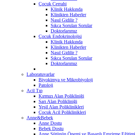
Çocuk Cerrahi
Klinik Hakkında
Klinikten Haberler
Nasıl Gidilir ?
Sıkça Sorulan Sorular
Doktorlarımız
Çocuk Endokrinolojisi
Klinik Hakkında
Klinikten Haberler
Nasıl Gidilir ?
Sıkça Sorulan Sorular
Doktorlarımız
Laboratuvarlar
Biyokimya ve Mikrobiyoloji
Patoloji
Acil Tıp
Kırmızı Alan Polikliniği
Sarı Alan Polikliniği
Yeşil Alan Poliklinikleri
Çocuk Acil Poliklinikleri
Anne&Bebek
Anne Dostu
Bebek Dostu
Anne Sütünün Önemi ve Başarılı Emzirme Eğitim