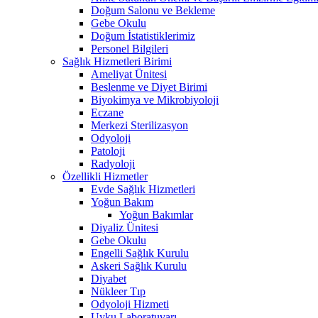
Doğum Salonu ve Bekleme
Gebe Okulu
Doğum İstatistiklerimiz
Personel Bilgileri
Sağlık Hizmetleri Birimi
Ameliyat Ünitesi
Beslenme ve Diyet Birimi
Biyokimya ve Mikrobiyoloji
Eczane
Merkezi Sterilizasyon
Odyoloji
Patoloji
Radyoloji
Özellikli Hizmetler
Evde Sağlık Hizmetleri
Yoğun Bakım
Yoğun Bakımlar
Diyaliz Ünitesi
Gebe Okulu
Engelli Sağlık Kurulu
Askeri Sağlık Kurulu
Diyabet
Nükleer Tıp
Odyoloji Hizmeti
Uyku Laboratuvarı