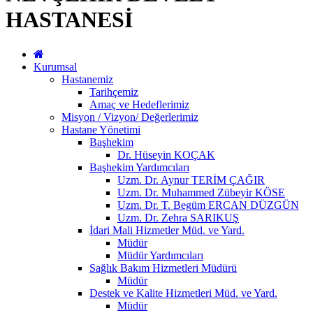
HASTANESİ
Kurumsal
Hastanemiz
Tarihçemiz
Amaç ve Hedeflerimiz
Misyon / Vizyon/ Değerlerimiz
Hastane Yönetimi
Başhekim
Dr. Hüseyin KOÇAK
Başhekim Yardımcıları
Uzm. Dr. Aynur TERİM ÇAĞIR
Uzm. Dr. Muhammed Zübeyir KÖSE
Uzm. Dr. T. Begüm ERCAN DÜZGÜN
Uzm. Dr. Zehra SARIKUŞ
İdari Mali Hizmetler Müd. ve Yard.
Müdür
Müdür Yardımcıları
Sağlık Bakım Hizmetleri Müdürü
Müdür
Destek ve Kalite Hizmetleri Müd. ve Yard.
Müdür