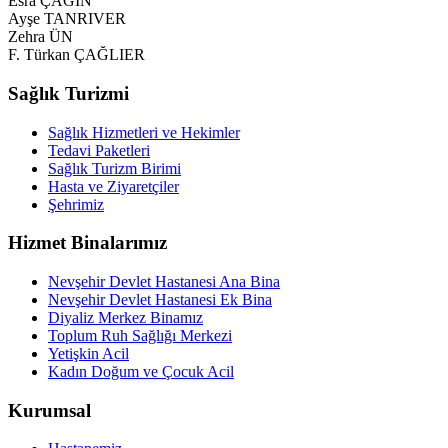
Esra ÇAĞIN
Ayşe TANRIVER
Zehra ÜN
F. Türkan ÇAĞLIER
Sağlık Turizmi
Sağlık Hizmetleri ve Hekimler
Tedavi Paketleri
Sağlık Turizm Birimi
Hasta ve Ziyaretçiler
Şehrimiz
Hizmet Binalarımız
Nevşehir Devlet Hastanesi Ana Bina
Nevşehir Devlet Hastanesi Ek Bina
Diyaliz Merkez Binamız
Toplum Ruh Sağlığı Merkezi
Yetişkin Acil
Kadın Doğum ve Çocuk Acil
Kurumsal