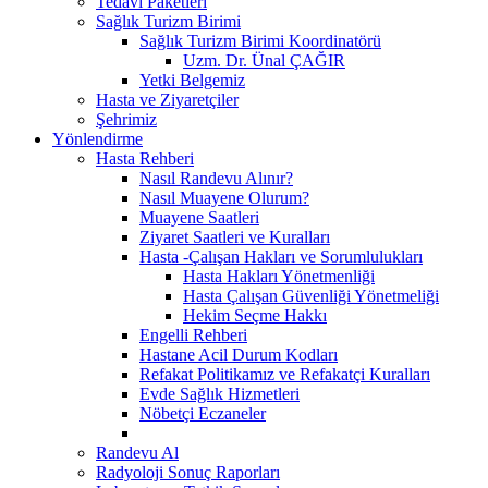
Tedavi Paketleri
Sağlık Turizm Birimi
Sağlık Turizm Birimi Koordinatörü
Uzm. Dr. Ünal ÇAĞIR
Yetki Belgemiz
Hasta ve Ziyaretçiler
Şehrimiz
Yönlendirme
Hasta Rehberi
Nasıl Randevu Alınır?
Nasıl Muayene Olurum?
Muayene Saatleri
Ziyaret Saatleri ve Kuralları
Hasta -Çalışan Hakları ve Sorumlulukları
Hasta Hakları Yönetmenliği
Hasta Çalışan Güvenliği Yönetmeliği
Hekim Seçme Hakkı
Engelli Rehberi
Hastane Acil Durum Kodları
Refakat Politikamız ve Refakatçi Kuralları
Evde Sağlık Hizmetleri
Nöbetçi Eczaneler
Randevu Al
Radyoloji Sonuç Raporları