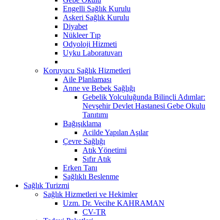
Engelli Sağlık Kurulu
Askeri Sağlık Kurulu
Diyabet
Nükleer Tıp
Odyoloji Hizmeti
Uyku Laboratuvarı
Koruyucu Sağlık Hizmetleri
Aile Planlaması
Anne ve Bebek Sağlığı
Gebelik Yolculuğunda Bilinçli Adımlar:
Nevşehir Devlet Hastanesi Gebe Okulu
Tanıtımı
Bağışıklama
Acilde Yapılan Aşılar
Çevre Sağlığı
Atık Yönetimi
Sıfır Atık
Erken Tanı
Sağlıklı Beslenme
Sağlık Turizmi
Sağlık Hizmetleri ve Hekimler
Uzm. Dr. Vecihe KAHRAMAN
CV-TR