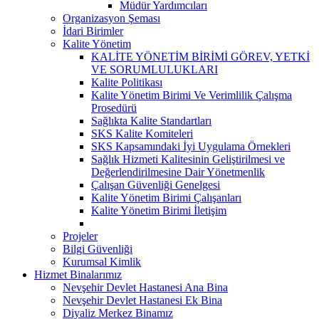
Müdür Yardımcıları
Organizasyon Şeması
İdari Birimler
Kalite Yönetim
KALİTE YÖNETİM BİRİMİ GÖREV, YETKİ
VE SORUMLULUKLARI
Kalite Politikası
Kalite Yönetim Birimi Ve Verimlilik Çalışma
Prosedürü
Sağlıkta Kalite Standartları
SKS Kalite Komiteleri
SKS Kapsamındaki İyi Uygulama Örnekleri
Sağlık Hizmeti Kalitesinin Geliştirilmesi ve
Değerlendirilmesine Dair Yönetmenlik
Çalışan Güvenliği Genelgesi
Kalite Yönetim Birimi Çalışanları
Kalite Yönetim Birimi İletişim
Projeler
Bilgi Güvenliği
Kurumsal Kimlik
Hizmet Binalarımız
Nevşehir Devlet Hastanesi Ana Bina
Nevşehir Devlet Hastanesi Ek Bina
Diyaliz Merkez Binamız