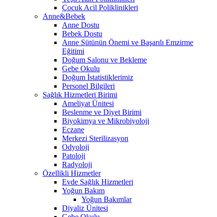
Çocuk Acil Poliklinikleri
Anne&Bebek
Anne Dostu
Bebek Dostu
Anne Sütünün Önemi ve Başarılı Emzirme
Eğitimi
Doğum Salonu ve Bekleme
Gebe Okulu
Doğum İstatistiklerimiz
Personel Bilgileri
Sağlık Hizmetleri Birimi
Ameliyat Ünitesi
Beslenme ve Diyet Birimi
Biyokimya ve Mikrobiyoloji
Eczane
Merkezi Sterilizasyon
Odyoloji
Patoloji
Radyoloji
Özellikli Hizmetler
Evde Sağlık Hizmetleri
Yoğun Bakım
Yoğun Bakımlar
Diyaliz Ünitesi
Gebe Okulu