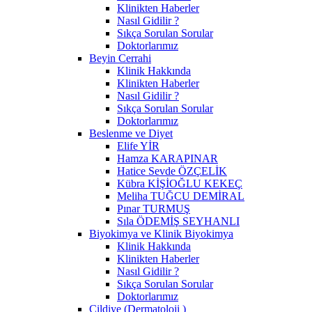
Klinikten Haberler
Nasıl Gidilir ?
Sıkça Sorulan Sorular
Doktorlarımız
Beyin Cerrahi
Klinik Hakkında
Klinikten Haberler
Nasıl Gidilir ?
Sıkça Sorulan Sorular
Doktorlarımız
Beslenme ve Diyet
Elife YİR
Hamza KARAPINAR
Hatice Sevde ÖZÇELİK
Kübra KİŞİOĞLU KEKEÇ
Meliha TUĞCU DEMİRAL
Pınar TURMUŞ
Sıla ÖDEMİŞ SEYHANLI
Biyokimya ve Klinik Biyokimya
Klinik Hakkında
Klinikten Haberler
Nasıl Gidilir ?
Sıkça Sorulan Sorular
Doktorlarımız
Cildiye (Dermatoloji )