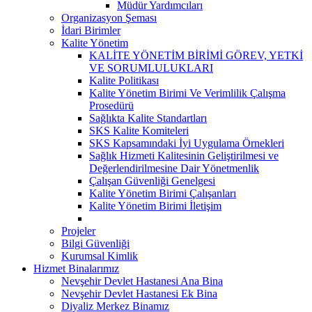
Müdür Yardımcıları
Organizasyon Şeması
İdari Birimler
Kalite Yönetim
KALİTE YÖNETİM BİRİMİ GÖREV, YETKİ
VE SORUMLULUKLARI
Kalite Politikası
Kalite Yönetim Birimi Ve Verimlilik Çalışma
Prosedürü
Sağlıkta Kalite Standartları
SKS Kalite Komiteleri
SKS Kapsamındaki İyi Uygulama Örnekleri
Sağlık Hizmeti Kalitesinin Geliştirilmesi ve
Değerlendirilmesine Dair Yönetmenlik
Çalışan Güvenliği Genelgesi
Kalite Yönetim Birimi Çalışanları
Kalite Yönetim Birimi İletişim
Projeler
Bilgi Güvenliği
Kurumsal Kimlik
Hizmet Binalarımız
Nevşehir Devlet Hastanesi Ana Bina
Nevşehir Devlet Hastanesi Ek Bina
Diyaliz Merkez Binamız