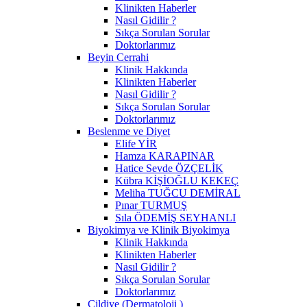
Klinikten Haberler
Nasıl Gidilir ?
Sıkça Sorulan Sorular
Doktorlarımız
Beyin Cerrahi
Klinik Hakkında
Klinikten Haberler
Nasıl Gidilir ?
Sıkça Sorulan Sorular
Doktorlarımız
Beslenme ve Diyet
Elife YİR
Hamza KARAPINAR
Hatice Sevde ÖZÇELİK
Kübra KİŞİOĞLU KEKEÇ
Meliha TUĞCU DEMİRAL
Pınar TURMUŞ
Sıla ÖDEMİŞ SEYHANLI
Biyokimya ve Klinik Biyokimya
Klinik Hakkında
Klinikten Haberler
Nasıl Gidilir ?
Sıkça Sorulan Sorular
Doktorlarımız
Cildiye (Dermatoloji )