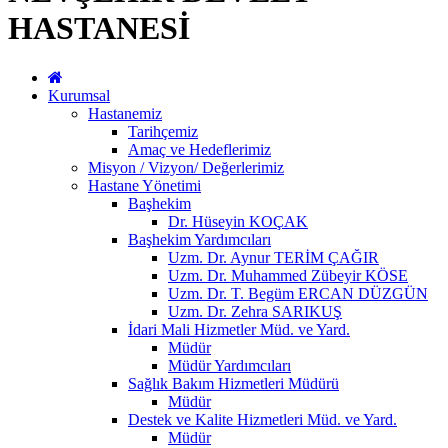
HASTANESİ
Kurumsal
Hastanemiz
Tarihçemiz
Amaç ve Hedeflerimiz
Misyon / Vizyon/ Değerlerimiz
Hastane Yönetimi
Başhekim
Dr. Hüseyin KOÇAK
Başhekim Yardımcıları
Uzm. Dr. Aynur TERİM ÇAĞIR
Uzm. Dr. Muhammed Zübeyir KÖSE
Uzm. Dr. T. Begüm ERCAN DÜZGÜN
Uzm. Dr. Zehra SARIKUŞ
İdari Mali Hizmetler Müd. ve Yard.
Müdür
Müdür Yardımcıları
Sağlık Bakım Hizmetleri Müdürü
Müdür
Destek ve Kalite Hizmetleri Müd. ve Yard.
Müdür