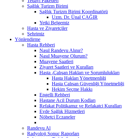
Tedavi Paketleri
Sağlık Turizm Birimi
Sağlık Turizm Birimi Koordinatörü
Uzm. Dr. Ünal ÇAĞIR
Yetki Belgemiz
Hasta ve Ziyaretçiler
Şehrimiz
Yönlendirme
Hasta Rehberi
Nasıl Randevu Alınır?
Nasıl Muayene Olurum?
Muayene Saatleri
Ziyaret Saatleri ve Kuralları
Hasta -Çalışan Hakları ve Sorumlulukları
Hasta Hakları Yönetmenliği
Hasta Çalışan Güvenliği Yönetmeliği
Hekim Seçme Hakkı
Engelli Rehberi
Hastane Acil Durum Kodları
Refakat Politikamız ve Refakatçi Kuralları
Evde Sağlık Hizmetleri
Nöbetçi Eczaneler
Randevu Al
Radyoloji Sonuç Raporları