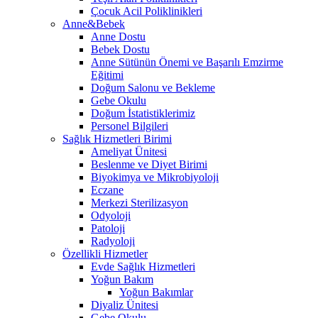
Çocuk Acil Poliklinikleri
Anne&Bebek
Anne Dostu
Bebek Dostu
Anne Sütünün Önemi ve Başarılı Emzirme
Eğitimi
Doğum Salonu ve Bekleme
Gebe Okulu
Doğum İstatistiklerimiz
Personel Bilgileri
Sağlık Hizmetleri Birimi
Ameliyat Ünitesi
Beslenme ve Diyet Birimi
Biyokimya ve Mikrobiyoloji
Eczane
Merkezi Sterilizasyon
Odyoloji
Patoloji
Radyoloji
Özellikli Hizmetler
Evde Sağlık Hizmetleri
Yoğun Bakım
Yoğun Bakımlar
Diyaliz Ünitesi
Gebe Okulu