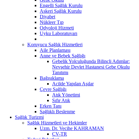
Engelli Sağlık Kurulu
Askeri Sağlık Kurulu
Diyabet
Nükleer Tıp
Odyoloji Hizmeti
Uyku Laboratuvarı
Koruyucu Sağlık Hizmetleri
Aile Planlaması
Anne ve Bebek Sağlığı
Gebelik Yolculuğunda Bilinçli Adımlar:
Nevşehir Devlet Hastanesi Gebe Okulu
Tanıtımı
Bağışıklama
Acilde Yapılan Aşılar
Çevre Sağlığı
Atık Yönetimi
Sıfır Atık
Erken Tanı
Sağlıklı Beslenme
Sağlık Turizmi
Sağlık Hizmetleri ve Hekimler
Uzm. Dr. Vecihe KAHRAMAN
CV-TR