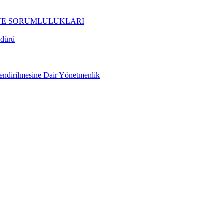
 VE SORUMLULUKLARI
edürü
rlendirilmesine Dair Yönetmenlik