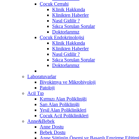
Çocuk Cerrahi
Klinik Hakkında
Klinikten Haberler
Nasıl Gidilir ?
Sıkça Sorulan Sorular
Doktorlarımız
Çocuk Endokrinolojisi
Klinik Hakkında
Klinikten Haberler
Nasıl Gidilir ?
Sıkça Sorulan Sorular
Doktorlarımız
Laboratuvarlar
Biyokimya ve Mikrobiyoloji
Patoloji
Acil Tıp
Kırmızı Alan Polikliniği
Sarı Alan Polikliniği
Yeşil Alan Poliklinikleri
Çocuk Acil Poliklinikleri
Anne&Bebek
Anne Dostu
Bebek Dostu
Anne Sütünün Önemi ve Başarılı Emzirme Eğitim