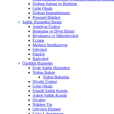
Doğum Salonu ve Bekleme
Gebe Okulu
Doğum İstatistiklerimiz
Personel Bilgileri
Sağlık Hizmetleri Birimi
Ameliyat Ünitesi
Beslenme ve Diyet Birimi
Biyokimya ve Mikrobiyoloji
Eczane
Merkezi Sterilizasyon
Odyoloji
Patoloji
Radyoloji
Özellikli Hizmetler
Evde Sağlık Hizmetleri
Yoğun Bakım
Yoğun Bakımlar
Diyaliz Ünitesi
Gebe Okulu
Engelli Sağlık Kurulu
Askeri Sağlık Kurulu
Diyabet
Nükleer Tıp
Odyoloji Hizmeti
Uyku Laboratuvarı