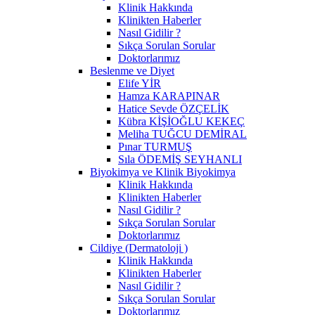
Klinik Hakkında
Klinikten Haberler
Nasıl Gidilir ?
Sıkça Sorulan Sorular
Doktorlarımız
Beslenme ve Diyet
Elife YİR
Hamza KARAPINAR
Hatice Sevde ÖZÇELİK
Kübra KİŞİOĞLU KEKEÇ
Meliha TUĞCU DEMİRAL
Pınar TURMUŞ
Sıla ÖDEMİŞ SEYHANLI
Biyokimya ve Klinik Biyokimya
Klinik Hakkında
Klinikten Haberler
Nasıl Gidilir ?
Sıkça Sorulan Sorular
Doktorlarımız
Cildiye (Dermatoloji )
Klinik Hakkında
Klinikten Haberler
Nasıl Gidilir ?
Sıkça Sorulan Sorular
Doktorlarımız