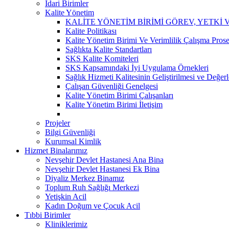
İdari Birimler
Kalite Yönetim
KALİTE YÖNETİM BİRİMİ GÖREV, YETKİ
Kalite Politikası
Kalite Yönetim Birimi Ve Verimlilik Çalışma Pros
Sağlıkta Kalite Standartları
SKS Kalite Komiteleri
SKS Kapsamındaki İyi Uygulama Örnekleri
Sağlık Hizmeti Kalitesinin Geliştirilmesi ve Değe
Çalışan Güvenliği Genelgesi
Kalite Yönetim Birimi Çalışanları
Kalite Yönetim Birimi İletişim
Projeler
Bilgi Güvenliği
Kurumsal Kimlik
Hizmet Binalarımız
Nevşehir Devlet Hastanesi Ana Bina
Nevşehir Devlet Hastanesi Ek Bina
Diyaliz Merkez Binamız
Toplum Ruh Sağlığı Merkezi
Yetişkin Acil
Kadın Doğum ve Çocuk Acil
Tıbbi Birimler
Kliniklerimiz