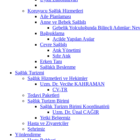
Koruyucu Sağlık Hizmetleri
Aile Planlaması
Anne ve Bebek Sağlığı
Gebelik Yolculuğunda Bilinçli Adımlar: Nev
Bağışıklama
Acilde Yapılan Aşılar
Çevre Sağlığı
Atık Yönetimi
Sıfır Atık
Erken Tanı
Sağlıklı Beslenme
Sağlık Turizmi
Sağlık Hizmetleri ve Hekimler
Uzm. Dr. Vecihe KAHRAMAN
CV-TR
Tedavi Paketleri
Sağlık Turizm Birimi
Sağlık Turizm Birimi Koordinatörü
Uzm. Dr. Ünal ÇAĞIR
Yetki Belgemiz
Hasta ve Ziyaretçiler
Şehrimiz
Yönlendirme