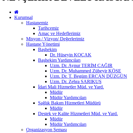
Kurumsal
Hastanemiz
Tarihçemiz
Amaç ve Hedeflerimiz
Misyon / Vizyon/ Değerlerimiz
Hastane Yönetimi
Başhekim
Dr. Hüseyin KOÇAK
Başhekim Yardımcıları
Uzm. Dr. Aynur TERİM ÇAĞIR
Uzm. Dr. Muhammed Zübeyir KÖSE
Uzm. Dr. T. Begüm ERCAN DÜZGÜN
Uzm. Dr. Zehra SARIKUŞ
İdari Mali Hizmetler Müd. ve Yard.
Müdür
Müdür Yardımcıları
Sağlık Bakım Hizmetleri Müdürü
Müdür
Destek ve Kalite Hizmetleri Müd. ve Yard.
Müdür
Müdür Yardımcıları
Organizasyon Şeması