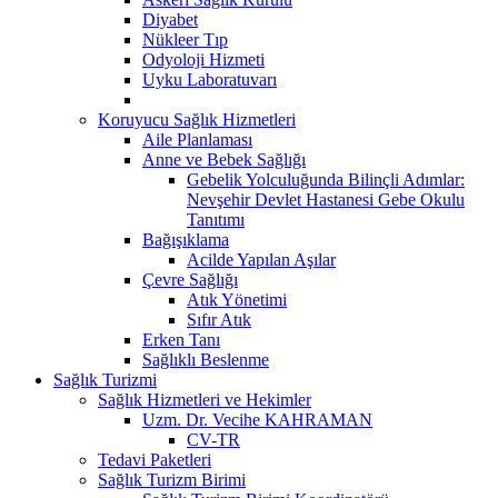
Diyabet
Nükleer Tıp
Odyoloji Hizmeti
Uyku Laboratuvarı
Koruyucu Sağlık Hizmetleri
Aile Planlaması
Anne ve Bebek Sağlığı
Gebelik Yolculuğunda Bilinçli Adımlar:
Nevşehir Devlet Hastanesi Gebe Okulu
Tanıtımı
Bağışıklama
Acilde Yapılan Aşılar
Çevre Sağlığı
Atık Yönetimi
Sıfır Atık
Erken Tanı
Sağlıklı Beslenme
Sağlık Turizmi
Sağlık Hizmetleri ve Hekimler
Uzm. Dr. Vecihe KAHRAMAN
CV-TR
Tedavi Paketleri
Sağlık Turizm Birimi