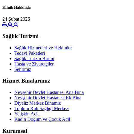
Klinik Hakkında
24 Şubat 2026
Sağlık Turizmi
Sağlık Hizmetleri ve Hekimler
Tedavi Paketleri
Sağlık Turizm Birimi
Hasta ve Ziyaretçiler
Şehrimiz
Hizmet Binalarımız
Nevşehir Devlet Hastanesi Ana Bina
Nevşehir Devlet Hastanesi Ek Bina
Diyaliz Merkez Binamız
Toplum Ruh Sağlığı Merkezi
Yetişkin Acil
Kadın Doğum ve Çocuk Acil
Kurumsal