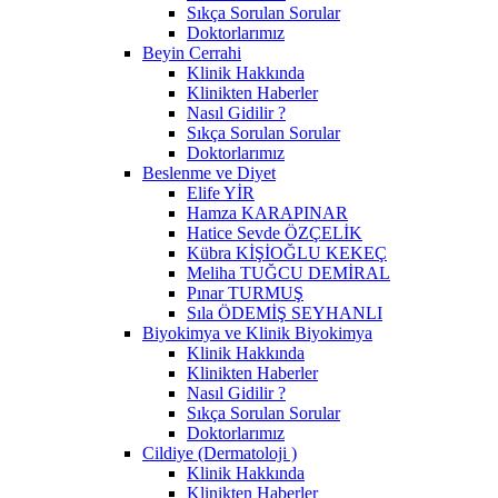
Sıkça Sorulan Sorular
Doktorlarımız
Beyin Cerrahi
Klinik Hakkında
Klinikten Haberler
Nasıl Gidilir ?
Sıkça Sorulan Sorular
Doktorlarımız
Beslenme ve Diyet
Elife YİR
Hamza KARAPINAR
Hatice Sevde ÖZÇELİK
Kübra KİŞİOĞLU KEKEÇ
Meliha TUĞCU DEMİRAL
Pınar TURMUŞ
Sıla ÖDEMİŞ SEYHANLI
Biyokimya ve Klinik Biyokimya
Klinik Hakkında
Klinikten Haberler
Nasıl Gidilir ?
Sıkça Sorulan Sorular
Doktorlarımız
Cildiye (Dermatoloji )
Klinik Hakkında
Klinikten Haberler