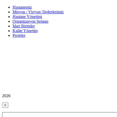
Hastanemiz
Misyon / Vizyon/ Değerlerimiz
Hastane Yönetimi
Organizasyon Şeması
İdari Birimler
Kalite Yönetim
Projeler
2026
×