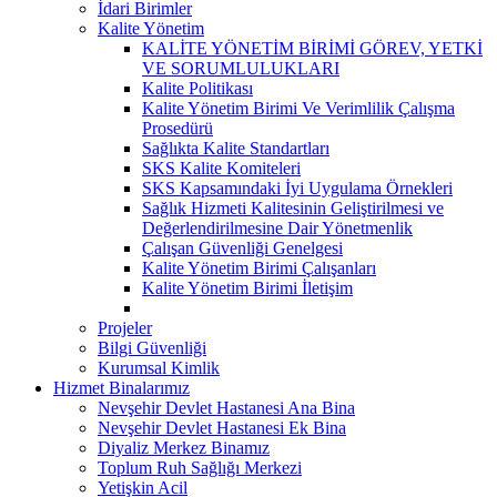
İdari Birimler
Kalite Yönetim
KALİTE YÖNETİM BİRİMİ GÖREV, YETKİ
VE SORUMLULUKLARI
Kalite Politikası
Kalite Yönetim Birimi Ve Verimlilik Çalışma
Prosedürü
Sağlıkta Kalite Standartları
SKS Kalite Komiteleri
SKS Kapsamındaki İyi Uygulama Örnekleri
Sağlık Hizmeti Kalitesinin Geliştirilmesi ve
Değerlendirilmesine Dair Yönetmenlik
Çalışan Güvenliği Genelgesi
Kalite Yönetim Birimi Çalışanları
Kalite Yönetim Birimi İletişim
Projeler
Bilgi Güvenliği
Kurumsal Kimlik
Hizmet Binalarımız
Nevşehir Devlet Hastanesi Ana Bina
Nevşehir Devlet Hastanesi Ek Bina
Diyaliz Merkez Binamız
Toplum Ruh Sağlığı Merkezi
Yetişkin Acil