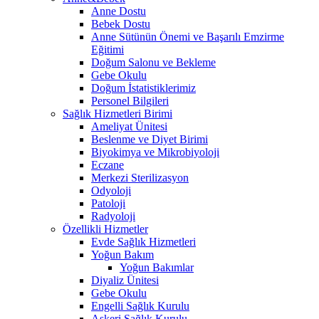
Anne Dostu
Bebek Dostu
Anne Sütünün Önemi ve Başarılı Emzirme
Eğitimi
Doğum Salonu ve Bekleme
Gebe Okulu
Doğum İstatistiklerimiz
Personel Bilgileri
Sağlık Hizmetleri Birimi
Ameliyat Ünitesi
Beslenme ve Diyet Birimi
Biyokimya ve Mikrobiyoloji
Eczane
Merkezi Sterilizasyon
Odyoloji
Patoloji
Radyoloji
Özellikli Hizmetler
Evde Sağlık Hizmetleri
Yoğun Bakım
Yoğun Bakımlar
Diyaliz Ünitesi
Gebe Okulu
Engelli Sağlık Kurulu
Askeri Sağlık Kurulu