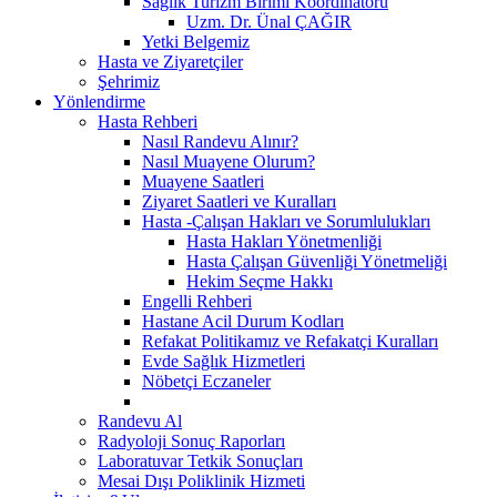
Sağlık Turizm Birimi Koordinatörü
Uzm. Dr. Ünal ÇAĞIR
Yetki Belgemiz
Hasta ve Ziyaretçiler
Şehrimiz
Yönlendirme
Hasta Rehberi
Nasıl Randevu Alınır?
Nasıl Muayene Olurum?
Muayene Saatleri
Ziyaret Saatleri ve Kuralları
Hasta -Çalışan Hakları ve Sorumlulukları
Hasta Hakları Yönetmenliği
Hasta Çalışan Güvenliği Yönetmeliği
Hekim Seçme Hakkı
Engelli Rehberi
Hastane Acil Durum Kodları
Refakat Politikamız ve Refakatçi Kuralları
Evde Sağlık Hizmetleri
Nöbetçi Eczaneler
Randevu Al
Radyoloji Sonuç Raporları
Laboratuvar Tetkik Sonuçları
Mesai Dışı Poliklinik Hizmeti