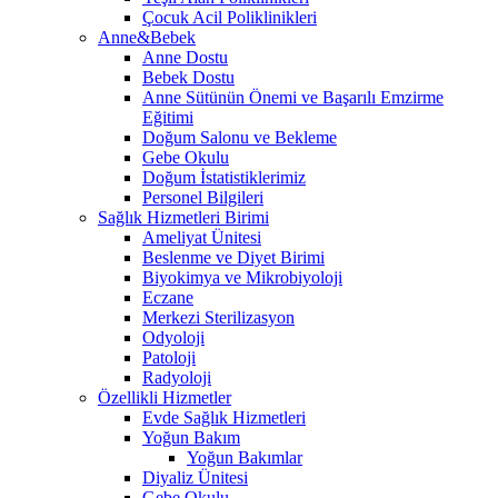
Çocuk Acil Poliklinikleri
Anne&Bebek
Anne Dostu
Bebek Dostu
Anne Sütünün Önemi ve Başarılı Emzirme
Eğitimi
Doğum Salonu ve Bekleme
Gebe Okulu
Doğum İstatistiklerimiz
Personel Bilgileri
Sağlık Hizmetleri Birimi
Ameliyat Ünitesi
Beslenme ve Diyet Birimi
Biyokimya ve Mikrobiyoloji
Eczane
Merkezi Sterilizasyon
Odyoloji
Patoloji
Radyoloji
Özellikli Hizmetler
Evde Sağlık Hizmetleri
Yoğun Bakım
Yoğun Bakımlar
Diyaliz Ünitesi
Gebe Okulu