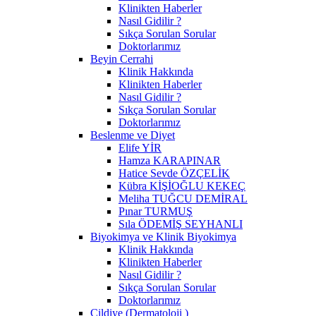
Klinikten Haberler
Nasıl Gidilir ?
Sıkça Sorulan Sorular
Doktorlarımız
Beyin Cerrahi
Klinik Hakkında
Klinikten Haberler
Nasıl Gidilir ?
Sıkça Sorulan Sorular
Doktorlarımız
Beslenme ve Diyet
Elife YİR
Hamza KARAPINAR
Hatice Sevde ÖZÇELİK
Kübra KİŞİOĞLU KEKEÇ
Meliha TUĞCU DEMİRAL
Pınar TURMUŞ
Sıla ÖDEMİŞ SEYHANLI
Biyokimya ve Klinik Biyokimya
Klinik Hakkında
Klinikten Haberler
Nasıl Gidilir ?
Sıkça Sorulan Sorular
Doktorlarımız
Cildiye (Dermatoloji )