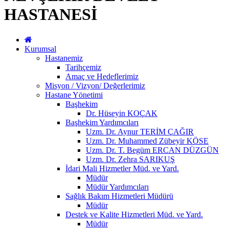
HASTANESİ
Kurumsal
Hastanemiz
Tarihçemiz
Amaç ve Hedeflerimiz
Misyon / Vizyon/ Değerlerimiz
Hastane Yönetimi
Başhekim
Dr. Hüseyin KOÇAK
Başhekim Yardımcıları
Uzm. Dr. Aynur TERİM ÇAĞIR
Uzm. Dr. Muhammed Zübeyir KÖSE
Uzm. Dr. T. Begüm ERCAN DÜZGÜN
Uzm. Dr. Zehra SARIKUŞ
İdari Mali Hizmetler Müd. ve Yard.
Müdür
Müdür Yardımcıları
Sağlık Bakım Hizmetleri Müdürü
Müdür
Destek ve Kalite Hizmetleri Müd. ve Yard.
Müdür