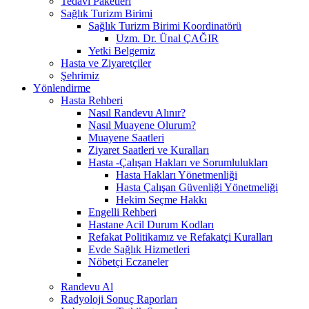
Tedavi Paketleri
Sağlık Turizm Birimi
Sağlık Turizm Birimi Koordinatörü
Uzm. Dr. Ünal ÇAĞIR
Yetki Belgemiz
Hasta ve Ziyaretçiler
Şehrimiz
Yönlendirme
Hasta Rehberi
Nasıl Randevu Alınır?
Nasıl Muayene Olurum?
Muayene Saatleri
Ziyaret Saatleri ve Kuralları
Hasta -Çalışan Hakları ve Sorumlulukları
Hasta Hakları Yönetmenliği
Hasta Çalışan Güvenliği Yönetmeliği
Hekim Seçme Hakkı
Engelli Rehberi
Hastane Acil Durum Kodları
Refakat Politikamız ve Refakatçi Kuralları
Evde Sağlık Hizmetleri
Nöbetçi Eczaneler
Randevu Al
Radyoloji Sonuç Raporları