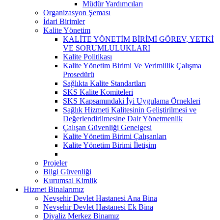
Müdür Yardımcıları
Organizasyon Şeması
İdari Birimler
Kalite Yönetim
KALİTE YÖNETİM BİRİMİ GÖREV, YETKİ
VE SORUMLULUKLARI
Kalite Politikası
Kalite Yönetim Birimi Ve Verimlilik Çalışma
Prosedürü
Sağlıkta Kalite Standartları
SKS Kalite Komiteleri
SKS Kapsamındaki İyi Uygulama Örnekleri
Sağlık Hizmeti Kalitesinin Geliştirilmesi ve
Değerlendirilmesine Dair Yönetmenlik
Çalışan Güvenliği Genelgesi
Kalite Yönetim Birimi Çalışanları
Kalite Yönetim Birimi İletişim
Projeler
Bilgi Güvenliği
Kurumsal Kimlik
Hizmet Binalarımız
Nevşehir Devlet Hastanesi Ana Bina
Nevşehir Devlet Hastanesi Ek Bina
Diyaliz Merkez Binamız