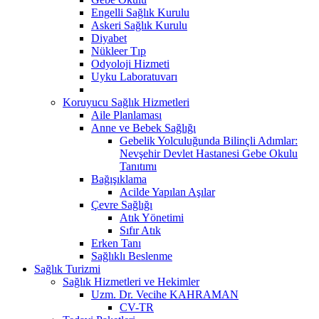
Engelli Sağlık Kurulu
Askeri Sağlık Kurulu
Diyabet
Nükleer Tıp
Odyoloji Hizmeti
Uyku Laboratuvarı
Koruyucu Sağlık Hizmetleri
Aile Planlaması
Anne ve Bebek Sağlığı
Gebelik Yolculuğunda Bilinçli Adımlar:
Nevşehir Devlet Hastanesi Gebe Okulu
Tanıtımı
Bağışıklama
Acilde Yapılan Aşılar
Çevre Sağlığı
Atık Yönetimi
Sıfır Atık
Erken Tanı
Sağlıklı Beslenme
Sağlık Turizmi
Sağlık Hizmetleri ve Hekimler
Uzm. Dr. Vecihe KAHRAMAN
CV-TR