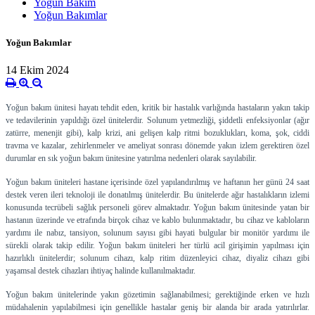
Yoğun Bakım
Yoğun Bakımlar
Yoğun Bakımlar
14 Ekim 2024
Yoğun bakım ünitesi hayatı tehdit eden, kritik bir hastalık varlığında hastaların yakın takip
ve tedavilerinin yapıldığı özel ünitelerdir. Solunum yetmezliği, şiddetli enfeksiyonlar (ağır
zatürre, menenjit gibi), kalp krizi, ani gelişen kalp ritmi bozuklukları, koma, şok, ciddi
travma ve kazalar, zehirlenmeler ve ameliyat sonrası dönemde yakın izlem gerektiren özel
durumlar en sık yoğun bakım ünitesine yatırılma nedenleri olarak sayılabilir.
Yoğun bakım üniteleri hastane içerisinde özel yapılandırılmış ve haftanın her günü 24 saat
destek veren ileri teknoloji ile donatılmış ünitelerdir. Bu ünitelerde ağır hastalıkların izlemi
konusunda tecrübeli sağlık personeli görev almaktadır. Yoğun bakım ünitesinde yatan bir
hastanın üzerinde ve etrafında birçok cihaz ve kablo bulunmaktadır, bu cihaz ve kabloların
yardımı ile nabız, tansiyon, solunum sayısı gibi hayati bulgular bir monitör yardımı ile
sürekli olarak takip edilir. Yoğun bakım üniteleri her türlü acil girişimin yapılması için
hazırlıklı ünitelerdir; solunum cihazı, kalp ritim düzenleyici cihaz, diyaliz cihazı gibi
yaşamsal destek cihazları ihtiyaç halinde kullanılmaktadır.
Yoğun bakım ünitelerinde yakın gözetimin sağlanabilmesi; gerektiğinde erken ve hızlı
müdahalenin yapılabilmesi için genellikle hastalar geniş bir alanda bir arada yatırılırlar.