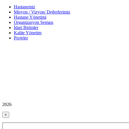
Hastanemiz
Misyon / Vizyon/ Değerlerimiz
Hastane Yönetimi
Organizasyon Şeması
İdari Birimler
Kalite Yönetim
Projeler
2026
×