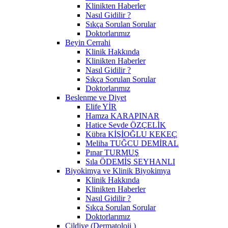
Klinikten Haberler
Nasıl Gidilir ?
Sıkça Sorulan Sorular
Doktorlarımız
Beyin Cerrahi
Klinik Hakkında
Klinikten Haberler
Nasıl Gidilir ?
Sıkça Sorulan Sorular
Doktorlarımız
Beslenme ve Diyet
Elife YİR
Hamza KARAPINAR
Hatice Sevde ÖZÇELİK
Kübra KİŞİOĞLU KEKEÇ
Meliha TUĞCU DEMİRAL
Pınar TURMUŞ
Sıla ÖDEMİŞ SEYHANLI
Biyokimya ve Klinik Biyokimya
Klinik Hakkında
Klinikten Haberler
Nasıl Gidilir ?
Sıkça Sorulan Sorular
Doktorlarımız
Cildiye (Dermatoloji )