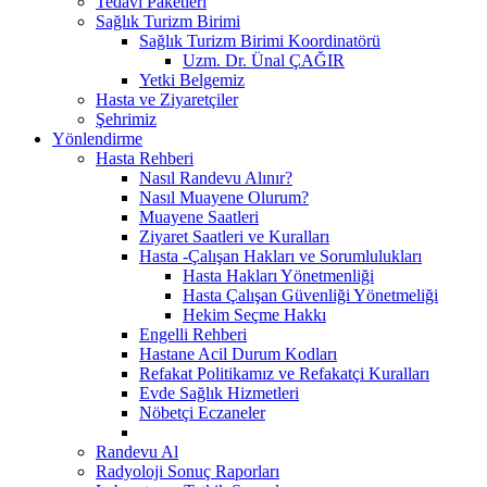
Tedavi Paketleri
Sağlık Turizm Birimi
Sağlık Turizm Birimi Koordinatörü
Uzm. Dr. Ünal ÇAĞIR
Yetki Belgemiz
Hasta ve Ziyaretçiler
Şehrimiz
Yönlendirme
Hasta Rehberi
Nasıl Randevu Alınır?
Nasıl Muayene Olurum?
Muayene Saatleri
Ziyaret Saatleri ve Kuralları
Hasta -Çalışan Hakları ve Sorumlulukları
Hasta Hakları Yönetmenliği
Hasta Çalışan Güvenliği Yönetmeliği
Hekim Seçme Hakkı
Engelli Rehberi
Hastane Acil Durum Kodları
Refakat Politikamız ve Refakatçi Kuralları
Evde Sağlık Hizmetleri
Nöbetçi Eczaneler
Randevu Al
Radyoloji Sonuç Raporları