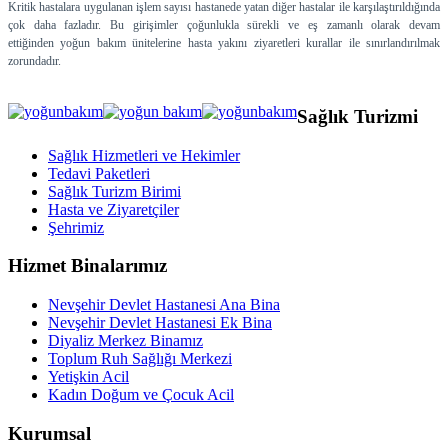
Kritik hastalara uygulanan işlem sayısı hastanede yatan diğer hastalar ile karşılaştırıldığında
çok daha fazladır. Bu girişimler çoğunlukla sürekli ve eş zamanlı olarak devam
ettiğinden yoğun bakım ünitelerine hasta yakını ziyaretleri kurallar ile sınırlandırılmak
zorundadır.
Sağlık Turizmi
Sağlık Hizmetleri ve Hekimler
Tedavi Paketleri
Sağlık Turizm Birimi
Hasta ve Ziyaretçiler
Şehrimiz
Hizmet Binalarımız
Nevşehir Devlet Hastanesi Ana Bina
Nevşehir Devlet Hastanesi Ek Bina
Diyaliz Merkez Binamız
Toplum Ruh Sağlığı Merkezi
Yetişkin Acil
Kadın Doğum ve Çocuk Acil
Kurumsal