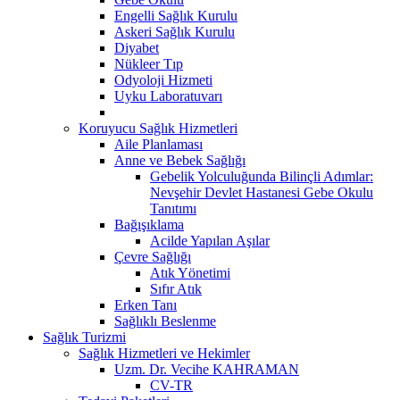
Engelli Sağlık Kurulu
Askeri Sağlık Kurulu
Diyabet
Nükleer Tıp
Odyoloji Hizmeti
Uyku Laboratuvarı
Koruyucu Sağlık Hizmetleri
Aile Planlaması
Anne ve Bebek Sağlığı
Gebelik Yolculuğunda Bilinçli Adımlar:
Nevşehir Devlet Hastanesi Gebe Okulu
Tanıtımı
Bağışıklama
Acilde Yapılan Aşılar
Çevre Sağlığı
Atık Yönetimi
Sıfır Atık
Erken Tanı
Sağlıklı Beslenme
Sağlık Turizmi
Sağlık Hizmetleri ve Hekimler
Uzm. Dr. Vecihe KAHRAMAN
CV-TR