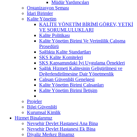
Müdür Yardımcıları
Organizasyon Şeması
İdari Birimler
Kalite Yönetim
KALİTE YÖNETİM BİRİMİ GÖREV, YETKİ
VE SORUMLULUKLARI
Kalite Politikası
Kalite Yönetim Birimi Ve Verimlilik Çalışma
Prosedürü
Sağlıkta Kalite Standartları
SKS Kalite Komiteleri
SKS Kapsamındaki İyi Uygulama Örnekleri
Sağlık Hizmeti Kalitesinin Geliştirilmesi ve
Değerlendirilmesine Dair Yönetmenlik
Çalışan Güvenliği Genelgesi
Kalite Yönetim Birimi Çalışanları
Kalite Yönetim Birimi İletişim
Projeler
Bilgi Güvenliği
Kurumsal Kimlik
Hizmet Binalarımız
Nevşehir Devlet Hastanesi Ana Bina
Nevşehir Devlet Hastanesi Ek Bina
Diyaliz Merkez Binamız