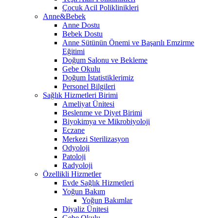
Çocuk Acil Poliklinikleri
Anne&Bebek
Anne Dostu
Bebek Dostu
Anne Sütünün Önemi ve Başarılı Emzirme
Eğitimi
Doğum Salonu ve Bekleme
Gebe Okulu
Doğum İstatistiklerimiz
Personel Bilgileri
Sağlık Hizmetleri Birimi
Ameliyat Ünitesi
Beslenme ve Diyet Birimi
Biyokimya ve Mikrobiyoloji
Eczane
Merkezi Sterilizasyon
Odyoloji
Patoloji
Radyoloji
Özellikli Hizmetler
Evde Sağlık Hizmetleri
Yoğun Bakım
Yoğun Bakımlar
Diyaliz Ünitesi
Gebe Okulu