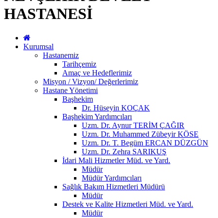
HASTANESİ
Kurumsal
Hastanemiz
Tarihçemiz
Amaç ve Hedeflerimiz
Misyon / Vizyon/ Değerlerimiz
Hastane Yönetimi
Başhekim
Dr. Hüseyin KOÇAK
Başhekim Yardımcıları
Uzm. Dr. Aynur TERİM ÇAĞIR
Uzm. Dr. Muhammed Zübeyir KÖSE
Uzm. Dr. T. Begüm ERCAN DÜZGÜN
Uzm. Dr. Zehra SARIKUŞ
İdari Mali Hizmetler Müd. ve Yard.
Müdür
Müdür Yardımcıları
Sağlık Bakım Hizmetleri Müdürü
Müdür
Destek ve Kalite Hizmetleri Müd. ve Yard.
Müdür