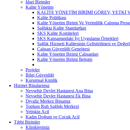
İdari Birimler
Kalite Yönetim
KALİTE YÖNETİM BİRİMİ GÖREV, YETKİ
Kalite Politikası
Kalite Yönetim Birimi Ve Verimlilik Çalışma Pros
Sağlıkta Kalite Standartları
SKS Kalite Komiteleri
SKS Kapsamındaki İyi Uygulama Örnekleri
Sağlık Hizmeti Kalitesinin Geliştirilmesi ve Değe
Çalışan Güvenliği Genelgesi
Kalite Yönetim Birimi Çalışanları
Kalite Yönetim Birimi İletişim
Projeler
Bilgi Güvenliği
Kurumsal Kimlik
Hizmet Binalarımız
Nevşehir Devlet Hastanesi Ana Bina
Nevşehir Devlet Hastanesi Ek Bina
Diyaliz Merkez Binamız
Toplum Ruh Sağlığı Merkezi
Yetişkin Acil
Kadın Doğum ve Çocuk Acil
Tıbbi Birimler
Kliniklerimiz