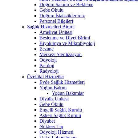
Doğum Salonu ve Bekleme
Gebe Okulu
Doğum İstatistiklerimiz
Personel Bilgileri
Sağlık Hizmetleri Birimi
Ameliyat Ünitesi
Beslenme ve Diyet Birimi
Biyokimya ve Mikrobiyoloji
Eczane
Merkezi Sterilizasyon
Odyoloji
Patoloji
Radyoloji
Özellikli Hizmetler
Evde Sağlık Hizmetleri
Yoğun Bakım
Yoğun Bakımlar
Diyaliz Ünitesi
Gebe Okulu
Engelli Sağlık Kurulu
Askeri Sağlık Kurulu
Diyabet
Nükleer Tıp
Odyoloji Hizmeti
Uyku Laboratuvarı