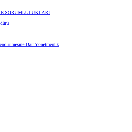
 VE SORUMLULUKLARI
edürü
rlendirilmesine Dair Yönetmenlik