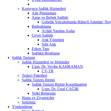
Koruyucu Sağlık Hizmetleri
Aile Planlaması
Anne ve Bebek Sağlığı
Gebelik Yolculuğunda Bilinçli Adımlar: Nev
Bağışıklama
Acilde Yapılan Aşılar
Çevre Sağlığı
Atık Yönetimi
Sıfır Atık
Erken Tanı
Sağlıklı Beslenme
Sağlık Turizmi
Sağlık Hizmetleri ve Hekimler
Uzm. Dr. Vecihe KAHRAMAN
CV-TR
Tedavi Paketleri
Sağlık Turizm Birimi
Sağlık Turizm Birimi Koordinatörü
Uzm. Dr. Ünal ÇAĞIR
Yetki Belgemiz
Hasta ve Ziyaretçiler
Şehrimiz
Yönlendirme