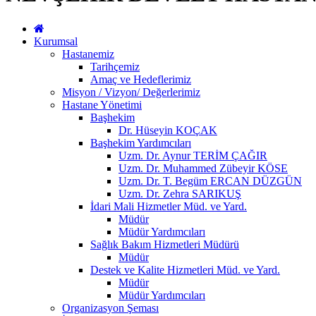
Kurumsal
Hastanemiz
Tarihçemiz
Amaç ve Hedeflerimiz
Misyon / Vizyon/ Değerlerimiz
Hastane Yönetimi
Başhekim
Dr. Hüseyin KOÇAK
Başhekim Yardımcıları
Uzm. Dr. Aynur TERİM ÇAĞIR
Uzm. Dr. Muhammed Zübeyir KÖSE
Uzm. Dr. T. Begüm ERCAN DÜZGÜN
Uzm. Dr. Zehra SARIKUŞ
İdari Mali Hizmetler Müd. ve Yard.
Müdür
Müdür Yardımcıları
Sağlık Bakım Hizmetleri Müdürü
Müdür
Destek ve Kalite Hizmetleri Müd. ve Yard.
Müdür
Müdür Yardımcıları
Organizasyon Şeması