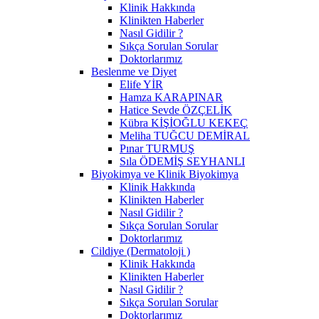
Klinik Hakkında
Klinikten Haberler
Nasıl Gidilir ?
Sıkça Sorulan Sorular
Doktorlarımız
Beslenme ve Diyet
Elife YİR
Hamza KARAPINAR
Hatice Sevde ÖZÇELİK
Kübra KİŞİOĞLU KEKEÇ
Meliha TUĞCU DEMİRAL
Pınar TURMUŞ
Sıla ÖDEMİŞ SEYHANLI
Biyokimya ve Klinik Biyokimya
Klinik Hakkında
Klinikten Haberler
Nasıl Gidilir ?
Sıkça Sorulan Sorular
Doktorlarımız
Cildiye (Dermatoloji )
Klinik Hakkında
Klinikten Haberler
Nasıl Gidilir ?
Sıkça Sorulan Sorular
Doktorlarımız