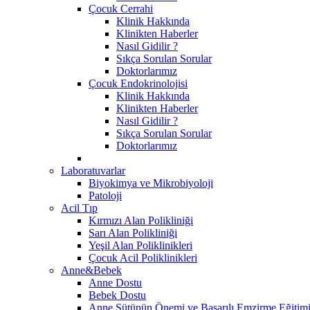
Çocuk Cerrahi
Klinik Hakkında
Klinikten Haberler
Nasıl Gidilir ?
Sıkça Sorulan Sorular
Doktorlarımız
Çocuk Endokrinolojisi
Klinik Hakkında
Klinikten Haberler
Nasıl Gidilir ?
Sıkça Sorulan Sorular
Doktorlarımız
Laboratuvarlar
Biyokimya ve Mikrobiyoloji
Patoloji
Acil Tıp
Kırmızı Alan Polikliniği
Sarı Alan Polikliniği
Yeşil Alan Poliklinikleri
Çocuk Acil Poliklinikleri
Anne&Bebek
Anne Dostu
Bebek Dostu
Anne Sütünün Önemi ve Başarılı Emzirme Eğitim