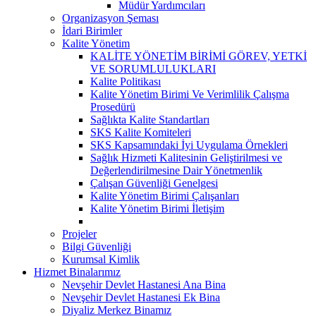
Müdür Yardımcıları
Organizasyon Şeması
İdari Birimler
Kalite Yönetim
KALİTE YÖNETİM BİRİMİ GÖREV, YETKİ
VE SORUMLULUKLARI
Kalite Politikası
Kalite Yönetim Birimi Ve Verimlilik Çalışma
Prosedürü
Sağlıkta Kalite Standartları
SKS Kalite Komiteleri
SKS Kapsamındaki İyi Uygulama Örnekleri
Sağlık Hizmeti Kalitesinin Geliştirilmesi ve
Değerlendirilmesine Dair Yönetmenlik
Çalışan Güvenliği Genelgesi
Kalite Yönetim Birimi Çalışanları
Kalite Yönetim Birimi İletişim
Projeler
Bilgi Güvenliği
Kurumsal Kimlik
Hizmet Binalarımız
Nevşehir Devlet Hastanesi Ana Bina
Nevşehir Devlet Hastanesi Ek Bina
Diyaliz Merkez Binamız