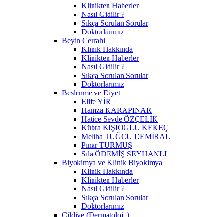
Klinikten Haberler
Nasıl Gidilir ?
Sıkça Sorulan Sorular
Doktorlarımız
Beyin Cerrahi
Klinik Hakkında
Klinikten Haberler
Nasıl Gidilir ?
Sıkça Sorulan Sorular
Doktorlarımız
Beslenme ve Diyet
Elife YİR
Hamza KARAPINAR
Hatice Sevde ÖZÇELİK
Kübra KİŞİOĞLU KEKEÇ
Meliha TUĞCU DEMİRAL
Pınar TURMUŞ
Sıla ÖDEMİŞ SEYHANLI
Biyokimya ve Klinik Biyokimya
Klinik Hakkında
Klinikten Haberler
Nasıl Gidilir ?
Sıkça Sorulan Sorular
Doktorlarımız
Cildiye (Dermatoloji )