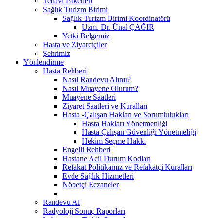
Tedavi Paketleri
Sağlık Turizm Birimi
Sağlık Turizm Birimi Koordinatörü
Uzm. Dr. Ünal ÇAĞIR
Yetki Belgemiz
Hasta ve Ziyaretçiler
Şehrimiz
Yönlendirme
Hasta Rehberi
Nasıl Randevu Alınır?
Nasıl Muayene Olurum?
Muayene Saatleri
Ziyaret Saatleri ve Kuralları
Hasta -Çalışan Hakları ve Sorumlulukları
Hasta Hakları Yönetmenliği
Hasta Çalışan Güvenliği Yönetmeliği
Hekim Seçme Hakkı
Engelli Rehberi
Hastane Acil Durum Kodları
Refakat Politikamız ve Refakatçi Kuralları
Evde Sağlık Hizmetleri
Nöbetçi Eczaneler
Randevu Al
Radyoloji Sonuç Raporları