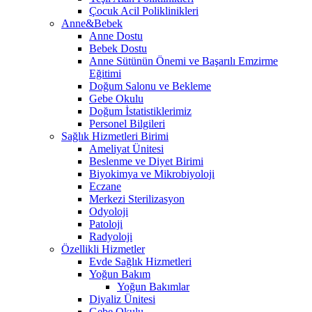
Çocuk Acil Poliklinikleri
Anne&Bebek
Anne Dostu
Bebek Dostu
Anne Sütünün Önemi ve Başarılı Emzirme
Eğitimi
Doğum Salonu ve Bekleme
Gebe Okulu
Doğum İstatistiklerimiz
Personel Bilgileri
Sağlık Hizmetleri Birimi
Ameliyat Ünitesi
Beslenme ve Diyet Birimi
Biyokimya ve Mikrobiyoloji
Eczane
Merkezi Sterilizasyon
Odyoloji
Patoloji
Radyoloji
Özellikli Hizmetler
Evde Sağlık Hizmetleri
Yoğun Bakım
Yoğun Bakımlar
Diyaliz Ünitesi
Gebe Okulu