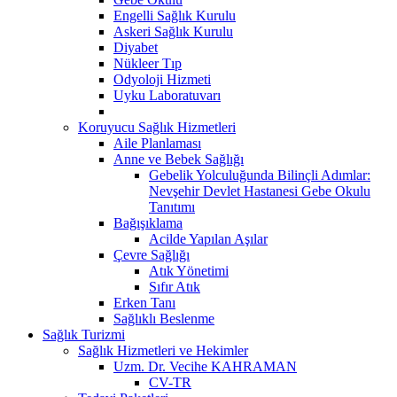
Engelli Sağlık Kurulu
Askeri Sağlık Kurulu
Diyabet
Nükleer Tıp
Odyoloji Hizmeti
Uyku Laboratuvarı
Koruyucu Sağlık Hizmetleri
Aile Planlaması
Anne ve Bebek Sağlığı
Gebelik Yolculuğunda Bilinçli Adımlar:
Nevşehir Devlet Hastanesi Gebe Okulu
Tanıtımı
Bağışıklama
Acilde Yapılan Aşılar
Çevre Sağlığı
Atık Yönetimi
Sıfır Atık
Erken Tanı
Sağlıklı Beslenme
Sağlık Turizmi
Sağlık Hizmetleri ve Hekimler
Uzm. Dr. Vecihe KAHRAMAN
CV-TR