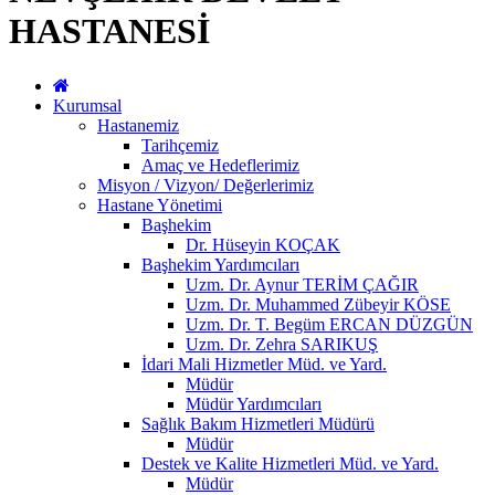
HASTANESİ
Kurumsal
Hastanemiz
Tarihçemiz
Amaç ve Hedeflerimiz
Misyon / Vizyon/ Değerlerimiz
Hastane Yönetimi
Başhekim
Dr. Hüseyin KOÇAK
Başhekim Yardımcıları
Uzm. Dr. Aynur TERİM ÇAĞIR
Uzm. Dr. Muhammed Zübeyir KÖSE
Uzm. Dr. T. Begüm ERCAN DÜZGÜN
Uzm. Dr. Zehra SARIKUŞ
İdari Mali Hizmetler Müd. ve Yard.
Müdür
Müdür Yardımcıları
Sağlık Bakım Hizmetleri Müdürü
Müdür
Destek ve Kalite Hizmetleri Müd. ve Yard.
Müdür