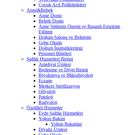
Çocuk Acil Poliklinikleri
Anne&Bebek
Anne Dostu
Bebek Dostu
Anne Sütünün Önemi ve Başarılı Emzirme
Eğitimi
Doğum Salonu ve Bekleme
Gebe Okulu
Doğum İstatistiklerimiz
Personel Bilgileri
Sağlık Hizmetleri Birimi
Ameliyat Ünitesi
Beslenme ve Diyet Birimi
Biyokimya ve Mikrobiyoloji
Eczane
Merkezi Sterilizasyon
Odyoloji
Patoloji
Radyoloji
Özellikli Hizmetler
Evde Sağlık Hizmetleri
Yoğun Bakım
Yoğun Bakımlar
Diyaliz Ünitesi
Gebe Okulu