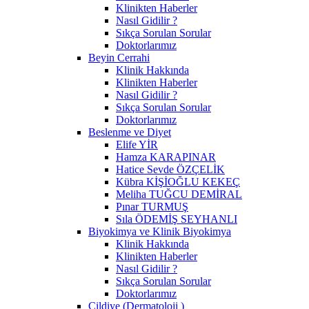
Klinikten Haberler
Nasıl Gidilir ?
Sıkça Sorulan Sorular
Doktorlarımız
Beyin Cerrahi
Klinik Hakkında
Klinikten Haberler
Nasıl Gidilir ?
Sıkça Sorulan Sorular
Doktorlarımız
Beslenme ve Diyet
Elife YİR
Hamza KARAPINAR
Hatice Sevde ÖZÇELİK
Kübra KİŞİOĞLU KEKEÇ
Meliha TUĞCU DEMİRAL
Pınar TURMUŞ
Sıla ÖDEMİŞ SEYHANLI
Biyokimya ve Klinik Biyokimya
Klinik Hakkında
Klinikten Haberler
Nasıl Gidilir ?
Sıkça Sorulan Sorular
Doktorlarımız
Cildiye (Dermatoloji )