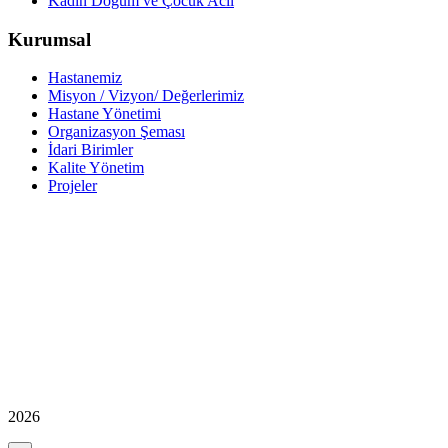
Kadın Doğum ve Çocuk Acil
Kurumsal
Hastanemiz
Misyon / Vizyon/ Değerlerimiz
Hastane Yönetimi
Organizasyon Şeması
İdari Birimler
Kalite Yönetim
Projeler
2026