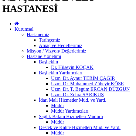
HASTANESİ
Kurumsal
Hastanemiz
Tarihçemiz
Amaç ve Hedeflerimiz
Misyon / Vizyon/ Değerlerimiz
Hastane Yönetimi
Başhekim
Dr. Hüseyin KOÇAK
Başhekim Yardımcıları
Uzm. Dr. Aynur TERİM ÇAĞIR
Uzm. Dr. Muhammed Zübeyir KÖSE
Uzm. Dr. T. Begüm ERCAN DÜZGÜN
Uzm. Dr. Zehra SARIKUŞ
İdari Mali Hizmetler Müd. ve Yard.
Müdür
Müdür Yardımcıları
Sağlık Bakım Hizmetleri Müdürü
Müdür
Destek ve Kalite Hizmetleri Müd. ve Yard.
Müdür