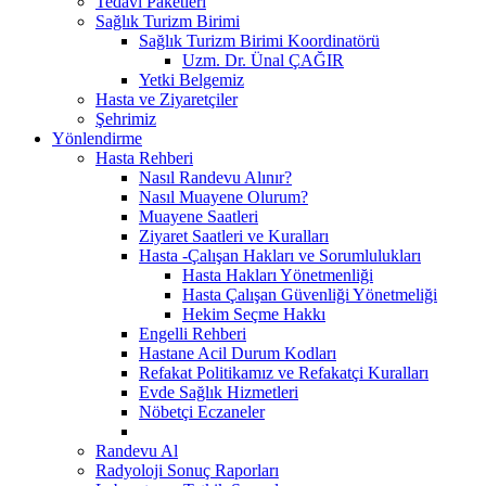
Tedavi Paketleri
Sağlık Turizm Birimi
Sağlık Turizm Birimi Koordinatörü
Uzm. Dr. Ünal ÇAĞIR
Yetki Belgemiz
Hasta ve Ziyaretçiler
Şehrimiz
Yönlendirme
Hasta Rehberi
Nasıl Randevu Alınır?
Nasıl Muayene Olurum?
Muayene Saatleri
Ziyaret Saatleri ve Kuralları
Hasta -Çalışan Hakları ve Sorumlulukları
Hasta Hakları Yönetmenliği
Hasta Çalışan Güvenliği Yönetmeliği
Hekim Seçme Hakkı
Engelli Rehberi
Hastane Acil Durum Kodları
Refakat Politikamız ve Refakatçi Kuralları
Evde Sağlık Hizmetleri
Nöbetçi Eczaneler
Randevu Al
Radyoloji Sonuç Raporları