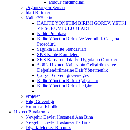
Müdür Yardımcıları
Organizasyon Şeması
İdari Birimler
Kalite Yönetim
KALİTE YÖNETİM BİRİMİ GÖREV, YETKİ
VE SORUMLULUKLARI
Kalite Politikası
Kalite Yönetim Birimi Ve Verimlilik Çalışma
Prosedürü
Sağlıkta Kalite Standartları
SKS Kalite Komiteleri
SKS Kapsamındaki İyi Uygulama Örnekleri
Sağlık Hizmeti Kalitesinin Geliştirilmesi ve
Değerlendirilmesine Dair Yönetmenlik
Çalışan Güvenliği Genelgesi
Kalite Yönetim Birimi Çalışanları
Kalite Yönetim Birimi İletişim
Projeler
Bilgi Güvenliği
Kurumsal Kimlik
Hizmet Binalarımız
Nevşehir Devlet Hastanesi Ana Bina
Nevşehir Devlet Hastanesi Ek Bina
Diyaliz Merkez Binamız