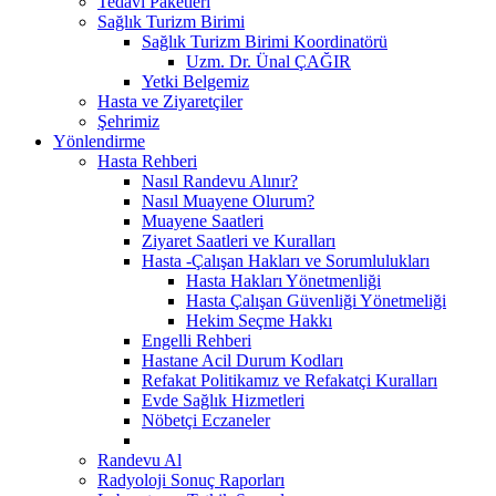
Tedavi Paketleri
Sağlık Turizm Birimi
Sağlık Turizm Birimi Koordinatörü
Uzm. Dr. Ünal ÇAĞIR
Yetki Belgemiz
Hasta ve Ziyaretçiler
Şehrimiz
Yönlendirme
Hasta Rehberi
Nasıl Randevu Alınır?
Nasıl Muayene Olurum?
Muayene Saatleri
Ziyaret Saatleri ve Kuralları
Hasta -Çalışan Hakları ve Sorumlulukları
Hasta Hakları Yönetmenliği
Hasta Çalışan Güvenliği Yönetmeliği
Hekim Seçme Hakkı
Engelli Rehberi
Hastane Acil Durum Kodları
Refakat Politikamız ve Refakatçi Kuralları
Evde Sağlık Hizmetleri
Nöbetçi Eczaneler
Randevu Al
Radyoloji Sonuç Raporları