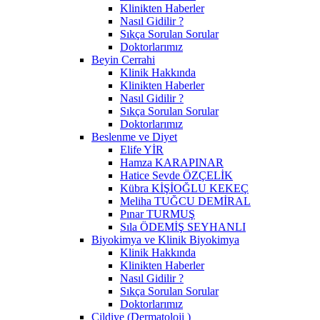
Klinikten Haberler
Nasıl Gidilir ?
Sıkça Sorulan Sorular
Doktorlarımız
Beyin Cerrahi
Klinik Hakkında
Klinikten Haberler
Nasıl Gidilir ?
Sıkça Sorulan Sorular
Doktorlarımız
Beslenme ve Diyet
Elife YİR
Hamza KARAPINAR
Hatice Sevde ÖZÇELİK
Kübra KİŞİOĞLU KEKEÇ
Meliha TUĞCU DEMİRAL
Pınar TURMUŞ
Sıla ÖDEMİŞ SEYHANLI
Biyokimya ve Klinik Biyokimya
Klinik Hakkında
Klinikten Haberler
Nasıl Gidilir ?
Sıkça Sorulan Sorular
Doktorlarımız
Cildiye (Dermatoloji )