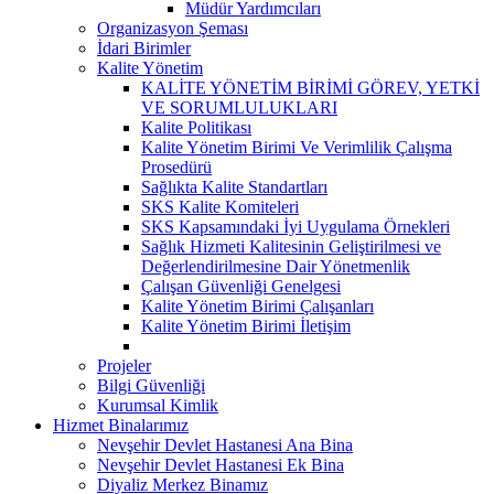
Müdür Yardımcıları
Organizasyon Şeması
İdari Birimler
Kalite Yönetim
KALİTE YÖNETİM BİRİMİ GÖREV, YETKİ
VE SORUMLULUKLARI
Kalite Politikası
Kalite Yönetim Birimi Ve Verimlilik Çalışma
Prosedürü
Sağlıkta Kalite Standartları
SKS Kalite Komiteleri
SKS Kapsamındaki İyi Uygulama Örnekleri
Sağlık Hizmeti Kalitesinin Geliştirilmesi ve
Değerlendirilmesine Dair Yönetmenlik
Çalışan Güvenliği Genelgesi
Kalite Yönetim Birimi Çalışanları
Kalite Yönetim Birimi İletişim
Projeler
Bilgi Güvenliği
Kurumsal Kimlik
Hizmet Binalarımız
Nevşehir Devlet Hastanesi Ana Bina
Nevşehir Devlet Hastanesi Ek Bina
Diyaliz Merkez Binamız