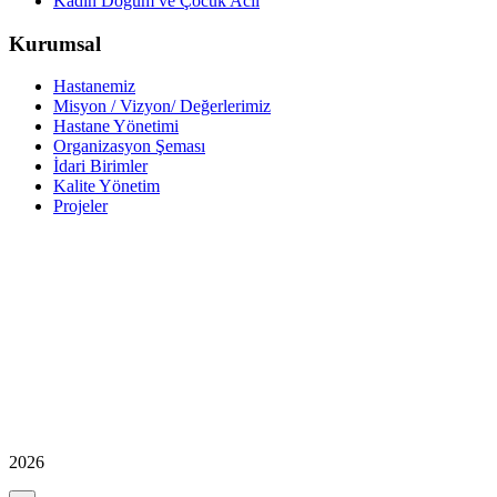
Kadın Doğum ve Çocuk Acil
Kurumsal
Hastanemiz
Misyon / Vizyon/ Değerlerimiz
Hastane Yönetimi
Organizasyon Şeması
İdari Birimler
Kalite Yönetim
Projeler
2026