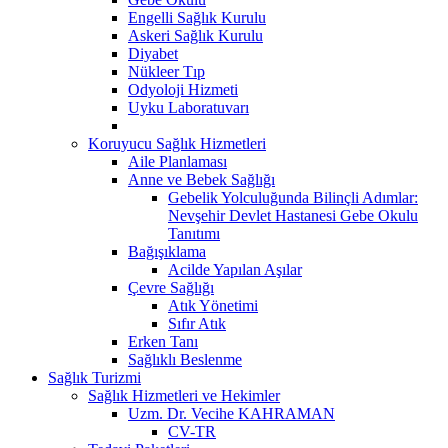
Engelli Sağlık Kurulu
Askeri Sağlık Kurulu
Diyabet
Nükleer Tıp
Odyoloji Hizmeti
Uyku Laboratuvarı
Koruyucu Sağlık Hizmetleri
Aile Planlaması
Anne ve Bebek Sağlığı
Gebelik Yolculuğunda Bilinçli Adımlar:
Nevşehir Devlet Hastanesi Gebe Okulu
Tanıtımı
Bağışıklama
Acilde Yapılan Aşılar
Çevre Sağlığı
Atık Yönetimi
Sıfır Atık
Erken Tanı
Sağlıklı Beslenme
Sağlık Turizmi
Sağlık Hizmetleri ve Hekimler
Uzm. Dr. Vecihe KAHRAMAN
CV-TR