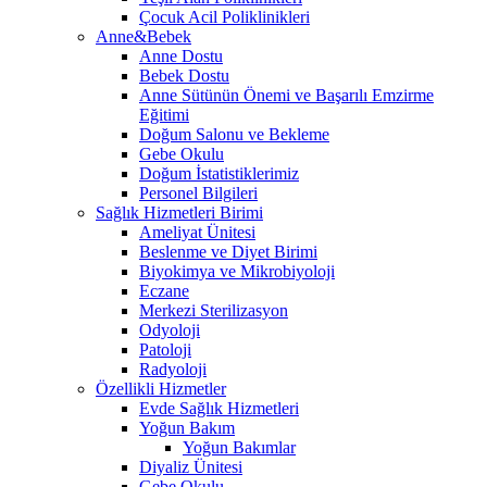
Çocuk Acil Poliklinikleri
Anne&Bebek
Anne Dostu
Bebek Dostu
Anne Sütünün Önemi ve Başarılı Emzirme
Eğitimi
Doğum Salonu ve Bekleme
Gebe Okulu
Doğum İstatistiklerimiz
Personel Bilgileri
Sağlık Hizmetleri Birimi
Ameliyat Ünitesi
Beslenme ve Diyet Birimi
Biyokimya ve Mikrobiyoloji
Eczane
Merkezi Sterilizasyon
Odyoloji
Patoloji
Radyoloji
Özellikli Hizmetler
Evde Sağlık Hizmetleri
Yoğun Bakım
Yoğun Bakımlar
Diyaliz Ünitesi
Gebe Okulu