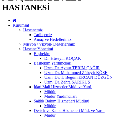
HASTANESİ
Kurumsal
Hastanemiz
Tarihçemiz
Amaç ve Hedeflerimiz
Misyon / Vizyon/ Değerlerimiz
Hastane Yönetimi
Başhekim
Dr. Hüseyin KOÇAK
Başhekim Yardımcıları
Uzm. Dr. Aynur TERİM ÇAĞIR
Uzm. Dr. Muhammed Zübeyir KÖSE
Uzm. Dr. T. Begüm ERCAN DÜZGÜN
Uzm. Dr. Zehra SARIKUŞ
İdari Mali Hizmetler Müd. ve Yard.
Müdür
Müdür Yardımcıları
Sağlık Bakım Hizmetleri Müdürü
Müdür
Destek ve Kalite Hizmetleri Müd. ve Yard.
Müdür