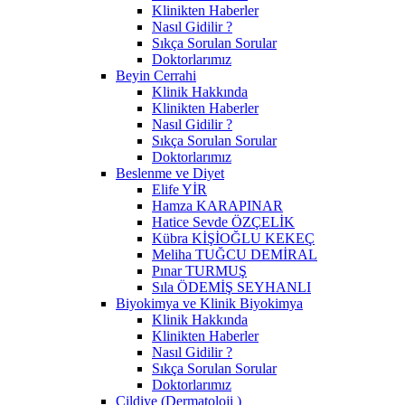
Klinikten Haberler
Nasıl Gidilir ?
Sıkça Sorulan Sorular
Doktorlarımız
Beyin Cerrahi
Klinik Hakkında
Klinikten Haberler
Nasıl Gidilir ?
Sıkça Sorulan Sorular
Doktorlarımız
Beslenme ve Diyet
Elife YİR
Hamza KARAPINAR
Hatice Sevde ÖZÇELİK
Kübra KİŞİOĞLU KEKEÇ
Meliha TUĞCU DEMİRAL
Pınar TURMUŞ
Sıla ÖDEMİŞ SEYHANLI
Biyokimya ve Klinik Biyokimya
Klinik Hakkında
Klinikten Haberler
Nasıl Gidilir ?
Sıkça Sorulan Sorular
Doktorlarımız
Cildiye (Dermatoloji )