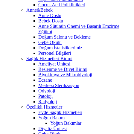
Çocuk Acil Poliklinikleri
Anne&Bebek
Anne Dostu
Bebek Dostu
Anne Sütünün Önemi ve Başarılı Emzirme
Eğitimi
Doğum Salonu ve Bekleme
Gebe Okulu
Doğum İstatistiklerimiz
Personel Bilgileri
Sağlık Hizmetleri Birimi
Ameliyat Ünitesi
Beslenme ve Diyet Birimi
Biyokimya ve Mikrobiyoloji
Eczane
Merkezi Sterilizasyon
Odyoloji
Patoloji
Radyoloji
Özellikli Hizmetler
Evde Sağlık Hizmetleri
Yoğun Bakım
Yoğun Bakımlar
Diyaliz Ünitesi
Gebe Okulu