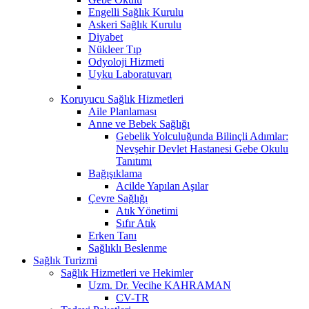
Engelli Sağlık Kurulu
Askeri Sağlık Kurulu
Diyabet
Nükleer Tıp
Odyoloji Hizmeti
Uyku Laboratuvarı
Koruyucu Sağlık Hizmetleri
Aile Planlaması
Anne ve Bebek Sağlığı
Gebelik Yolculuğunda Bilinçli Adımlar:
Nevşehir Devlet Hastanesi Gebe Okulu
Tanıtımı
Bağışıklama
Acilde Yapılan Aşılar
Çevre Sağlığı
Atık Yönetimi
Sıfır Atık
Erken Tanı
Sağlıklı Beslenme
Sağlık Turizmi
Sağlık Hizmetleri ve Hekimler
Uzm. Dr. Vecihe KAHRAMAN
CV-TR