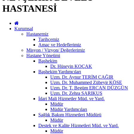
HASTANESİ
Kurumsal
Hastanemiz
Tarihçemiz
Amaç ve Hedeflerimiz
Misyon / Vizyon/ Değerlerimiz
Hastane Yönetimi
Başhekim
Dr. Hüseyin KOÇAK
Başhekim Yardımcıları
Uzm. Dr. Aynur TERİM ÇAĞIR
Uzm. Dr. Muhammed Zübeyir KÖSE
Uzm. Dr. T. Begüm ERCAN DÜZGÜN
Uzm. Dr. Zehra SARIKUŞ
İdari Mali Hizmetler Müd. ve Yard.
Müdür
Müdür Yardımcıları
Sağlık Bakım Hizmetleri Müdürü
Müdür
Destek ve Kalite Hizmetleri Müd. ve Yard.
Müdür