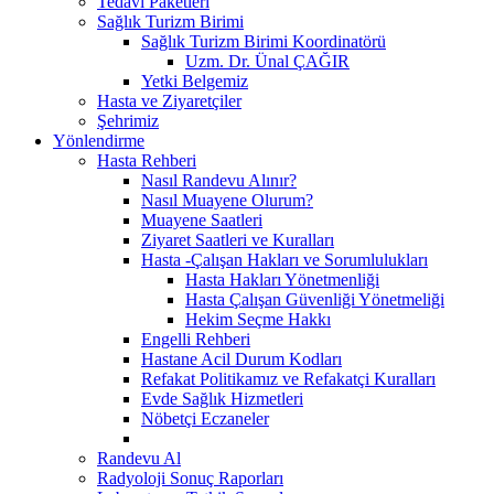
Tedavi Paketleri
Sağlık Turizm Birimi
Sağlık Turizm Birimi Koordinatörü
Uzm. Dr. Ünal ÇAĞIR
Yetki Belgemiz
Hasta ve Ziyaretçiler
Şehrimiz
Yönlendirme
Hasta Rehberi
Nasıl Randevu Alınır?
Nasıl Muayene Olurum?
Muayene Saatleri
Ziyaret Saatleri ve Kuralları
Hasta -Çalışan Hakları ve Sorumlulukları
Hasta Hakları Yönetmenliği
Hasta Çalışan Güvenliği Yönetmeliği
Hekim Seçme Hakkı
Engelli Rehberi
Hastane Acil Durum Kodları
Refakat Politikamız ve Refakatçi Kuralları
Evde Sağlık Hizmetleri
Nöbetçi Eczaneler
Randevu Al
Radyoloji Sonuç Raporları