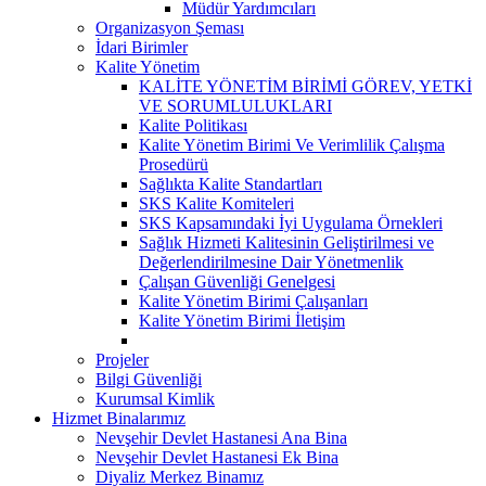
Müdür Yardımcıları
Organizasyon Şeması
İdari Birimler
Kalite Yönetim
KALİTE YÖNETİM BİRİMİ GÖREV, YETKİ
VE SORUMLULUKLARI
Kalite Politikası
Kalite Yönetim Birimi Ve Verimlilik Çalışma
Prosedürü
Sağlıkta Kalite Standartları
SKS Kalite Komiteleri
SKS Kapsamındaki İyi Uygulama Örnekleri
Sağlık Hizmeti Kalitesinin Geliştirilmesi ve
Değerlendirilmesine Dair Yönetmenlik
Çalışan Güvenliği Genelgesi
Kalite Yönetim Birimi Çalışanları
Kalite Yönetim Birimi İletişim
Projeler
Bilgi Güvenliği
Kurumsal Kimlik
Hizmet Binalarımız
Nevşehir Devlet Hastanesi Ana Bina
Nevşehir Devlet Hastanesi Ek Bina
Diyaliz Merkez Binamız